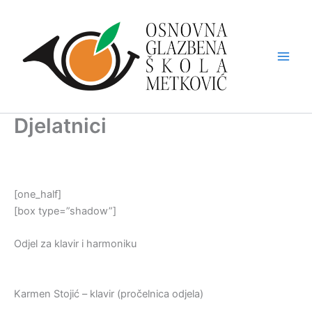
Skip
to
content
Djelatnici
[one_half]
[box type=”shadow”]
Odjel za klavir i harmoniku
Karmen Stojić – klavir (pročelnica odjela)