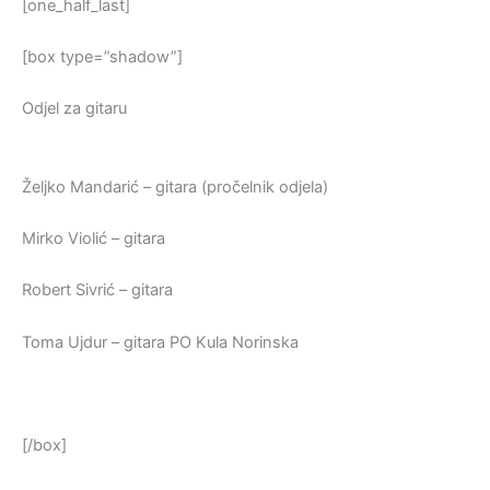
[one_half_last]
[box type=”shadow”]
Odjel za gitaru
Željko Mandarić – gitara (pročelnik odjela)
Mirko Violić – gitara
Robert Sivrić – gitara
Toma Ujdur – gitara PO Kula Norinska
[/box]