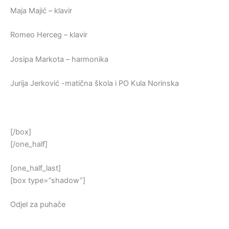
Maja Majić – klavir
Romeo Herceg – klavir
Josipa Markota – harmonika
Jurija Jerković -matična škola i PO Kula Norinska
[/box]
[/one_half]
[one_half_last]
[box type=”shadow”]
Odjel za puhače