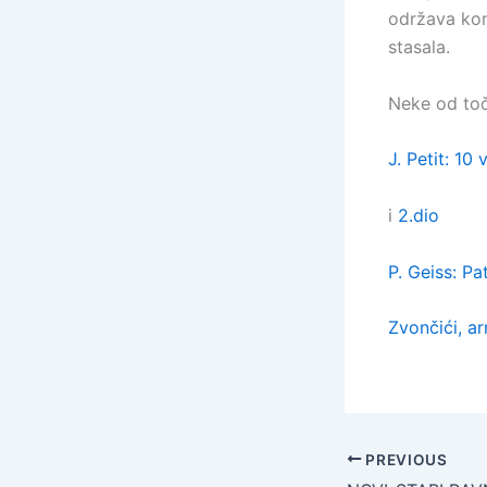
održava kon
stasala.
Neke od to
J. Petit: 10
i
2.dio
P. Geiss: P
Zvončići, ar
PREVIOUS