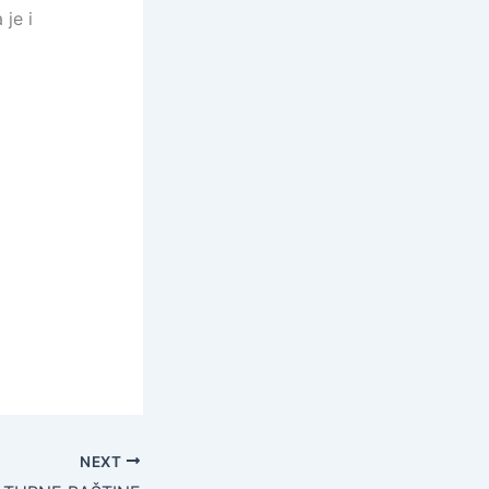
je i
NEXT