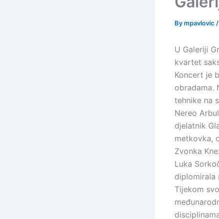
Galer
By
mpavlovic
U Galeriji 
kvartet sak
Koncert je 
obradama. N
tehnike na 
Nereo Arbula
djelatnik G
metkovka, o
Zvonka Knež
Luka Sorkoč
diplomirala
Tijekom svo
međunarodni
disciplinam