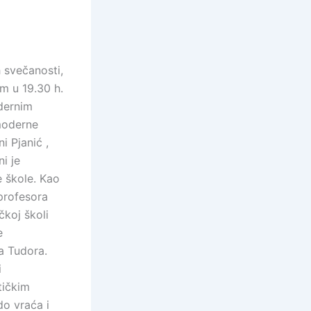
 svečanosti,
m u 19.30 h.
dernim
moderne
 Pjanić ,
i je
e škole. Kao
profesora
čkoj školi
e
a Tudora.
i
tičkim
do vraća i