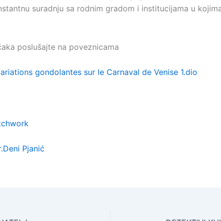
stantnu suradnju sa rodnim gradom i institucijama u kojima 
čaka poslušajte na poveznicama
 variations gondolantes sur le Carnaval de Venise 1.dio
atchwork
r.Deni Pjanić