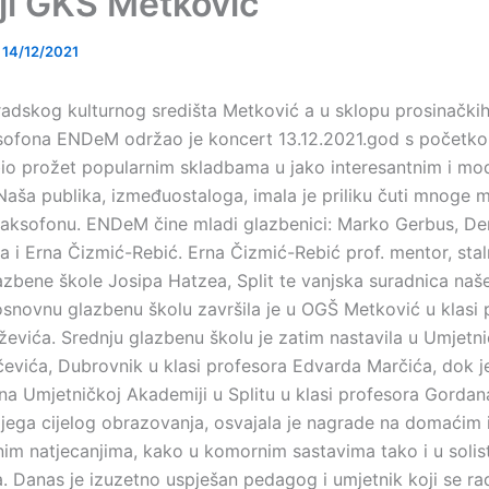
iji GKS Metković
/
14/12/2021
Gradskog kulturnog središta Metković a u sklopu prosinačkih
sofona ENDeM održao je koncert 13.12.2021.god s početko
bio prožet popularnim skladbama u jako interesantnim i mo
aša publika, izmeđuostaloga, imala je priliku čuti mnoge 
saksofonu. ENDeM čine mladi glazbenici: Marko Gerbus, Deni
 i Erna Čizmić-Rebić. Erna Čizmić-Rebić prof. mentor, staln
lazbene škole Josipa Hatzea, Split te vanjska suradnica naš
snovnu glazbenu školu završila je u OGŠ Metković u klasi 
evića. Srednju glazbenu školu je zatim nastavila u Umjetni
evića, Dubrovnik u klasi profesora Edvarda Marčića, dok j
 na Umjetničkoj Akademiji u Splitu u klasi profesora Gordan
jega cijelog obrazovanja, osvajala je nagrade na domaćim 
m natjecanjima, kako u komornim sastavima tako i u solis
a. Danas je izuzetno uspješan pedagog i umjetnik koji se ra