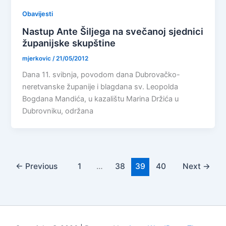
Obavijesti
Nastup Ante Šiljega na svečanoj sjednici
županijske skupštine
mjerkovic
/
21/05/2012
Dana 11. svibnja, povodom dana Dubrovačko-
neretvanske županije i blagdana sv. Leopolda
Bogdana Mandića, u kazalištu Marina Držića u
Dubrovniku, održana
←
Previous
1
…
38
39
40
Next
→