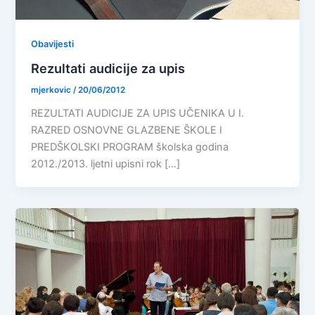
Obavijesti
Rezultati audicije za upis
mjerkovic
/
20/06/2012
REZULTATI AUDICIJE ZA UPIS UČENIKA U I.
RAZRED OSNOVNE GLAZBENE ŠKOLE I
PREDŠKOLSKI PROGRAM školska godina
2012./2013. ljetni upisni rok […]